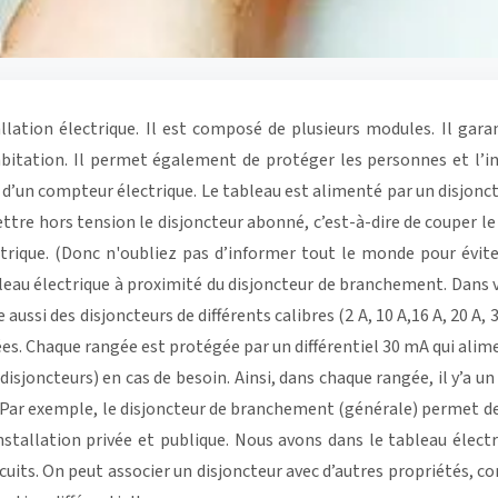
allation électrique. Il est composé de plusieurs modules. Il gara
habitation. Il permet également de protéger les personnes et l’i
 d’un compteur électrique. Le tableau est alimenté par un disjon
ettre hors tension le disjoncteur abonné, c’est-à-dire de couper l
rique. (Donc n'oubliez pas d’informer tout le monde pour éviter
ableau électrique à proximité du disjoncteur de branchement. Dans 
ussi des disjoncteurs de différents calibres (2 A, 10 A,16 A, 20 A, 3
es. Chaque rangée est protégée par un différentiel 30 mA qui alime
isjoncteurs) en cas de besoin. Ainsi, dans chaque rangée, il y’a un
: Par exemple, le disjoncteur de branchement (générale) permet de 
’installation privée et publique. Nous avons dans le tableau élec
ircuits. On peut associer un disjoncteur avec d’autres propriétés, c